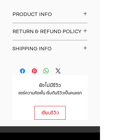
PRODUCT INFO
I'm a product detail. I'm a great
RETURN & REFUND POLICY
place to add more information
about your product such as sizing,
I�m a Return and Refund policy.
material, care and cleaning
SHIPPING INFO
I�m a great place to let your
instructions. This is also a great
customers know what to do in case
space to write what makes this
I'm a shipping policy. I'm a great
they are dissatisfied with their
product special and how your
place to add more information
purchase. Having a straightforward
customers can benefit from this
about your shipping methods,
refund or exchange policy is a
item.
packaging and cost. Providing
great way to build trust and
ยังไม่มีรีวิว
straightforward information about
reassure your customers that they
แชร์ความคิดเห็น เริ่มต้นรีวิวเป็นคนแรก
your shipping policy is a great way
can buy with confidence.
to build trust and reassure your
customers that they can buy from
เขียนรีวิว
you with confidence.