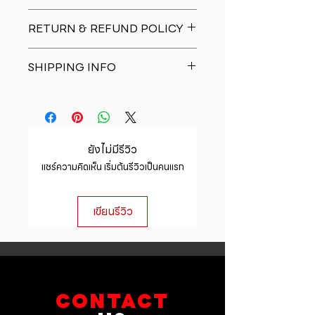
I'm a product detail. I'm a great
RETURN & REFUND POLICY
place to add more information
about your product such as sizing,
I�m a Return and Refund policy.
material, care and cleaning
SHIPPING INFO
I�m a great place to let your
instructions. This is also a great
customers know what to do in case
space to write what makes this
I'm a shipping policy. I'm a great
they are dissatisfied with their
product special and how your
place to add more information
purchase. Having a straightforward
customers can benefit from this
about your shipping methods,
refund or exchange policy is a
item.
packaging and cost. Providing
great way to build trust and
ยังไม่มีรีวิว
straightforward information about
reassure your customers that they
แชร์ความคิดเห็น เริ่มต้นรีวิวเป็นคนแรก
your shipping policy is a great way
can buy with confidence.
to build trust and reassure your
customers that they can buy from
เขียนรีวิว
you with confidence.
CONTACT