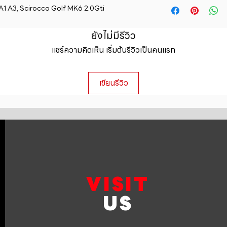
straightforward ref
A1 A3, Scirocco Golf MK6 2.0Gti
information about y
way to build trust 
packaging and cost.
they can buy with c
information about yo
ยังไม่มีรีวิว
to build trust and 
แชร์ความคิดเห็น เริ่มต้นรีวิวเป็นคนแรก
can buy from you wi
เขียนรีวิว
VISIT
US