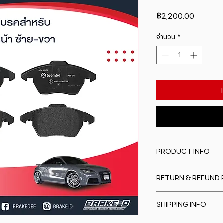
ราคา
฿2,200.00
จำนวน
*
PRODUCT INFO
I'm a product detail
RETURN & REFUND 
information about y
material, care and cl
I�m a Return and Re
great space to writ
SHIPPING INFO
to let your custome
special and how yo
are dissatisfied wit
this item.
I'm a shipping polic