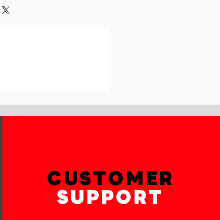
und or exchange policy is a great
our shipping methods,
and reassure your customers that
 Providing straightforward
onfidence.
ur shipping policy is a great way
reassure your customers that they
th confidence.
CUSTOMER
SUPPORT