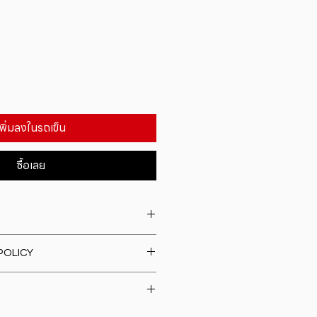
เพิ่มลงในรถเข็น
ซื้อเลย
. I'm a great place to add more
POLICY
our product such as sizing,
eaning instructions. This is also a
fund policy. I�m a great place
e what makes this product
rs know what to do in case they
ur customers can benefit from
h their purchase. Having a
y. I'm a great place to add more