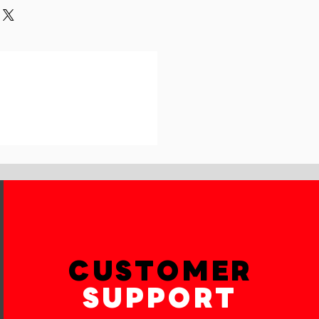
und or exchange policy is a great
our shipping methods,
and reassure your customers that
 Providing straightforward
onfidence.
ur shipping policy is a great way
reassure your customers that they
th confidence.
CUSTOMER
SUPPORT