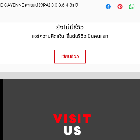
straightforward ref
CAYENNE คาเยนน์ (9PA) 3.0 3.6 4.8s ปี 
information about y
way to build trust 
packaging and cost.
they can buy with c
information about yo
ยังไม่มีรีวิว
to build trust and 
can buy from you wi
แชร์ความคิดเห็น เริ่มต้นรีวิวเป็นคนแรก
เขียนรีวิว
VISIT
US