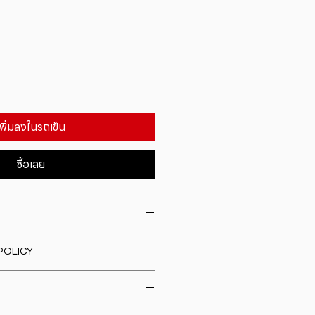
เพิ่มลงในรถเข็น
ซื้อเลย
. I'm a great place to add more
POLICY
our product such as sizing,
eaning instructions. This is also a
fund policy. I�m a great place
e what makes this product
rs know what to do in case they
ur customers can benefit from
h their purchase. Having a
y. I'm a great place to add more