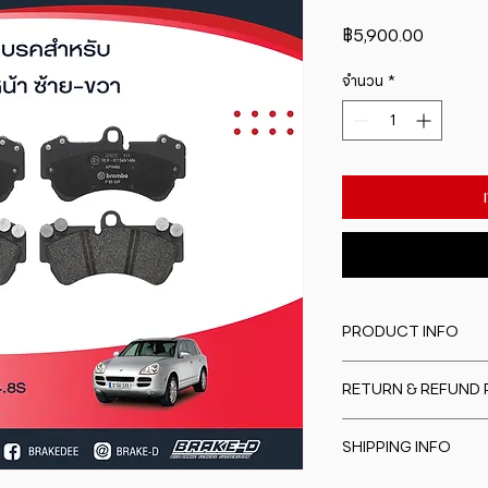
ราคา
฿5,900.00
จำนวน
*
PRODUCT INFO
I'm a product detail
RETURN & REFUND 
information about y
material, care and cl
I�m a Return and Re
great space to writ
SHIPPING INFO
to let your custome
special and how yo
are dissatisfied wit
this item.
I'm a shipping polic