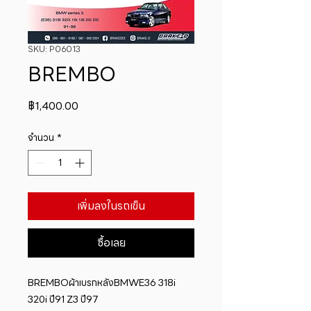
SKU: P06013
BREMBO
ราคา
฿1,400.00
จำนวน
*
เพิ่มลงในรถเข็น
ซื้อเลย
BREMBOผ้าเบรกหลังBMWE36 318i 
320i ปี91 Z3 ปี97