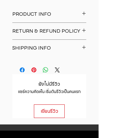
PRODUCT INFO
I'm a product detail. I'm a great
RETURN & REFUND POLICY
place to add more information
about your product such as sizing,
I�m a Return and Refund policy.
material, care and cleaning
SHIPPING INFO
I�m a great place to let your
instructions. This is also a great
customers know what to do in case
space to write what makes this
I'm a shipping policy. I'm a great
they are dissatisfied with their
product special and how your
place to add more information
purchase. Having a straightforward
customers can benefit from this
about your shipping methods,
refund or exchange policy is a
item.
packaging and cost. Providing
great way to build trust and
ยังไม่มีรีวิว
straightforward information about
reassure your customers that they
แชร์ความคิดเห็น เริ่มต้นรีวิวเป็นคนแรก
your shipping policy is a great way
can buy with confidence.
to build trust and reassure your
customers that they can buy from
เขียนรีวิว
you with confidence.