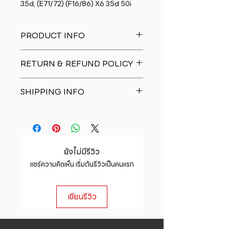
35d, (E71/72) (F16/86) X6 35d 50i
PRODUCT INFO
I'm a product detail. I'm a great
RETURN & REFUND POLICY
place to add more information
about your product such as sizing,
I�m a Return and Refund policy.
material, care and cleaning
SHIPPING INFO
I�m a great place to let your
instructions. This is also a great
customers know what to do in case
space to write what makes this
I'm a shipping policy. I'm a great
they are dissatisfied with their
product special and how your
place to add more information
purchase. Having a straightforward
customers can benefit from this
about your shipping methods,
refund or exchange policy is a
item.
packaging and cost. Providing
great way to build trust and
ยังไม่มีรีวิว
straightforward information about
reassure your customers that they
แชร์ความคิดเห็น เริ่มต้นรีวิวเป็นคนแรก
your shipping policy is a great way
can buy with confidence.
to build trust and reassure your
customers that they can buy from
เขียนรีวิว
you with confidence.