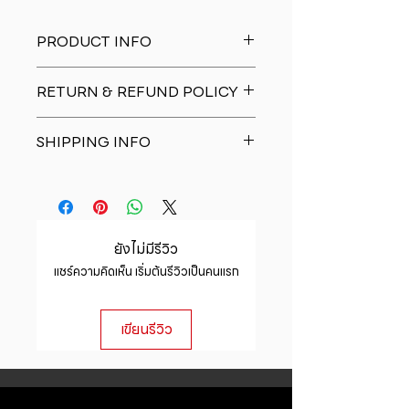
PRODUCT INFO
I'm a product detail. I'm a great
RETURN & REFUND POLICY
place to add more information
about your product such as sizing,
I�m a Return and Refund policy.
material, care and cleaning
SHIPPING INFO
I�m a great place to let your
instructions. This is also a great
customers know what to do in case
space to write what makes this
I'm a shipping policy. I'm a great
they are dissatisfied with their
product special and how your
place to add more information
purchase. Having a straightforward
customers can benefit from this
about your shipping methods,
refund or exchange policy is a
item.
packaging and cost. Providing
great way to build trust and
ยังไม่มีรีวิว
straightforward information about
reassure your customers that they
แชร์ความคิดเห็น เริ่มต้นรีวิวเป็นคนแรก
your shipping policy is a great way
can buy with confidence.
to build trust and reassure your
customers that they can buy from
เขียนรีวิว
you with confidence.