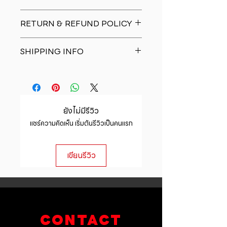
I'm a product detail. I'm a great
RETURN & REFUND POLICY
place to add more information
about your product such as sizing,
I�m a Return and Refund policy.
material, care and cleaning
SHIPPING INFO
I�m a great place to let your
instructions. This is also a great
customers know what to do in case
space to write what makes this
I'm a shipping policy. I'm a great
they are dissatisfied with their
product special and how your
place to add more information
purchase. Having a straightforward
customers can benefit from this
about your shipping methods,
refund or exchange policy is a
item.
packaging and cost. Providing
great way to build trust and
ยังไม่มีรีวิว
straightforward information about
reassure your customers that they
แชร์ความคิดเห็น เริ่มต้นรีวิวเป็นคนแรก
your shipping policy is a great way
can buy with confidence.
to build trust and reassure your
customers that they can buy from
เขียนรีวิว
you with confidence.
CONTACT