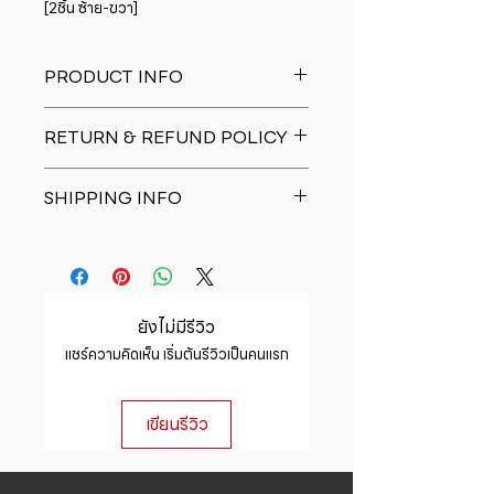
[2ชิ้น ซ้าย-ขวา]
PRODUCT INFO
I'm a product detail. I'm a great
RETURN & REFUND POLICY
place to add more information
about your product such as sizing,
I�m a Return and Refund policy.
material, care and cleaning
SHIPPING INFO
I�m a great place to let your
instructions. This is also a great
customers know what to do in case
space to write what makes this
I'm a shipping policy. I'm a great
they are dissatisfied with their
product special and how your
place to add more information
purchase. Having a straightforward
customers can benefit from this
about your shipping methods,
refund or exchange policy is a
item.
packaging and cost. Providing
great way to build trust and
ยังไม่มีรีวิว
straightforward information about
reassure your customers that they
แชร์ความคิดเห็น เริ่มต้นรีวิวเป็นคนแรก
your shipping policy is a great way
can buy with confidence.
to build trust and reassure your
customers that they can buy from
เขียนรีวิว
you with confidence.