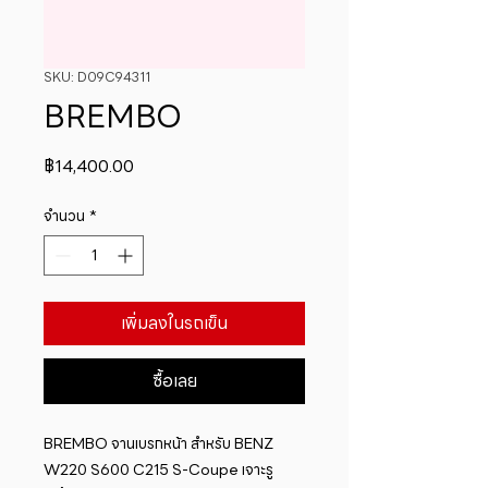
SKU: D09C94311
BREMBO
ราคา
฿14,400.00
จำนวน
*
เพิ่มลงในรถเข็น
ซื้อเลย
BREMBO จานเบรกหน้า สำหรับ BENZ  
W220 S600 C215 S-Coupe เจาะรู   