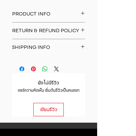
PRODUCT INFO
I'm a product detail. I'm a great
RETURN & REFUND POLICY
place to add more information
about your product such as sizing,
I�m a Return and Refund policy.
material, care and cleaning
SHIPPING INFO
I�m a great place to let your
instructions. This is also a great
customers know what to do in case
space to write what makes this
I'm a shipping policy. I'm a great
they are dissatisfied with their
product special and how your
place to add more information
purchase. Having a straightforward
customers can benefit from this
about your shipping methods,
refund or exchange policy is a
item.
packaging and cost. Providing
great way to build trust and
ยังไม่มีรีวิว
straightforward information about
reassure your customers that they
แชร์ความคิดเห็น เริ่มต้นรีวิวเป็นคนแรก
your shipping policy is a great way
can buy with confidence.
to build trust and reassure your
customers that they can buy from
เขียนรีวิว
you with confidence.