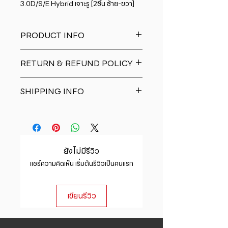
3.0D/S/E Hybrid เจาะรู [2ชิ้น ซ้าย-ขวา]
PRODUCT INFO
I'm a product detail. I'm a great
RETURN & REFUND POLICY
place to add more information
about your product such as sizing,
I�m a Return and Refund policy.
material, care and cleaning
SHIPPING INFO
I�m a great place to let your
instructions. This is also a great
customers know what to do in case
space to write what makes this
I'm a shipping policy. I'm a great
they are dissatisfied with their
product special and how your
place to add more information
purchase. Having a straightforward
customers can benefit from this
about your shipping methods,
refund or exchange policy is a
item.
packaging and cost. Providing
great way to build trust and
ยังไม่มีรีวิว
straightforward information about
reassure your customers that they
แชร์ความคิดเห็น เริ่มต้นรีวิวเป็นคนแรก
your shipping policy is a great way
can buy with confidence.
to build trust and reassure your
customers that they can buy from
เขียนรีวิว
you with confidence.