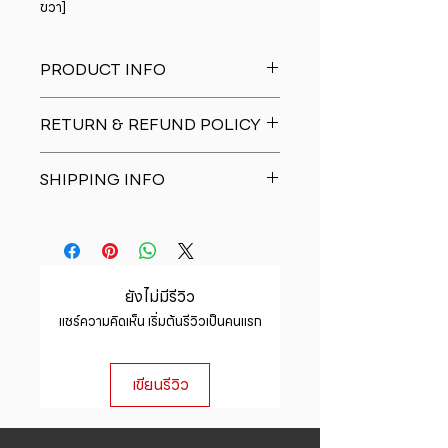
ขวา]
PRODUCT INFO
I'm a product detail. I'm a great
RETURN & REFUND POLICY
place to add more information
about your product such as sizing,
I�m a Return and Refund policy.
material, care and cleaning
SHIPPING INFO
I�m a great place to let your
instructions. This is also a great
customers know what to do in case
space to write what makes this
I'm a shipping policy. I'm a great
they are dissatisfied with their
product special and how your
place to add more information
purchase. Having a straightforward
customers can benefit from this
about your shipping methods,
refund or exchange policy is a
item.
packaging and cost. Providing
great way to build trust and
ยังไม่มีรีวิว
straightforward information about
reassure your customers that they
แชร์ความคิดเห็น เริ่มต้นรีวิวเป็นคนแรก
your shipping policy is a great way
can buy with confidence.
to build trust and reassure your
customers that they can buy from
เขียนรีวิว
you with confidence.