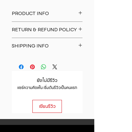
PRODUCT INFO
I'm a product detail. I'm a great
RETURN & REFUND POLICY
place to add more information
about your product such as sizing,
I�m a Return and Refund policy.
material, care and cleaning
SHIPPING INFO
I�m a great place to let your
instructions. This is also a great
customers know what to do in case
space to write what makes this
I'm a shipping policy. I'm a great
they are dissatisfied with their
product special and how your
place to add more information
purchase. Having a straightforward
customers can benefit from this
about your shipping methods,
refund or exchange policy is a
item.
packaging and cost. Providing
great way to build trust and
ยังไม่มีรีวิว
straightforward information about
reassure your customers that they
แชร์ความคิดเห็น เริ่มต้นรีวิวเป็นคนแรก
your shipping policy is a great way
can buy with confidence.
to build trust and reassure your
customers that they can buy from
เขียนรีวิว
you with confidence.