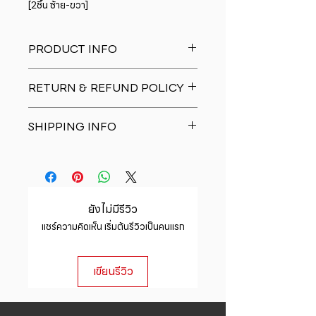
[2ชิ้น ซ้าย-ขวา]
PRODUCT INFO
I'm a product detail. I'm a great
RETURN & REFUND POLICY
place to add more information
about your product such as sizing,
I�m a Return and Refund policy.
material, care and cleaning
SHIPPING INFO
I�m a great place to let your
instructions. This is also a great
customers know what to do in case
space to write what makes this
I'm a shipping policy. I'm a great
they are dissatisfied with their
product special and how your
place to add more information
purchase. Having a straightforward
customers can benefit from this
about your shipping methods,
refund or exchange policy is a
item.
packaging and cost. Providing
great way to build trust and
ยังไม่มีรีวิว
straightforward information about
reassure your customers that they
แชร์ความคิดเห็น เริ่มต้นรีวิวเป็นคนแรก
your shipping policy is a great way
can buy with confidence.
to build trust and reassure your
customers that they can buy from
เขียนรีวิว
you with confidence.