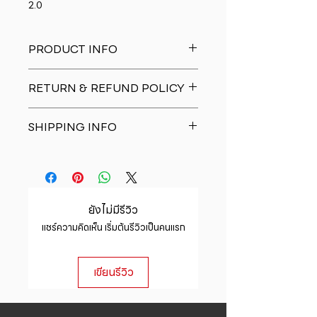
2.0
PRODUCT INFO
I'm a product detail. I'm a great
RETURN & REFUND POLICY
place to add more information
about your product such as sizing,
I�m a Return and Refund policy.
material, care and cleaning
SHIPPING INFO
I�m a great place to let your
instructions. This is also a great
customers know what to do in case
space to write what makes this
I'm a shipping policy. I'm a great
they are dissatisfied with their
product special and how your
place to add more information
purchase. Having a straightforward
customers can benefit from this
about your shipping methods,
refund or exchange policy is a
item.
packaging and cost. Providing
great way to build trust and
ยังไม่มีรีวิว
straightforward information about
reassure your customers that they
แชร์ความคิดเห็น เริ่มต้นรีวิวเป็นคนแรก
your shipping policy is a great way
can buy with confidence.
to build trust and reassure your
customers that they can buy from
เขียนรีวิว
you with confidence.