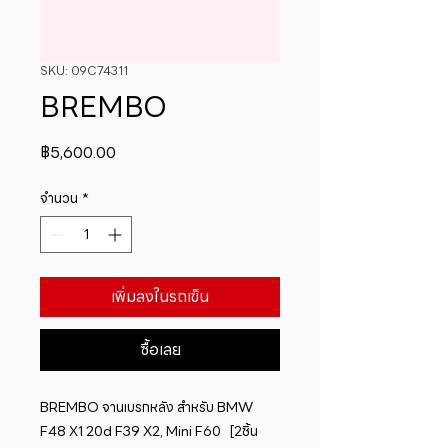
SKU: 09C74311
BREMBO
ราคา
฿5,600.00
จำนวน
*
เพิ่มลงในรถเข็น
ซื้อเลย
BREMBO จานเบรกหลัง สำหรับ BMW 
F48 X1 20d F39 X2, Mini F60   [2ชิ้น 