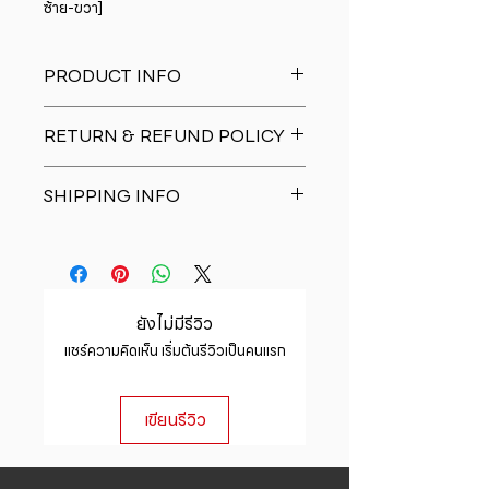
ซ้าย-ขวา]
PRODUCT INFO
I'm a product detail. I'm a great
RETURN & REFUND POLICY
place to add more information
about your product such as sizing,
I�m a Return and Refund policy.
material, care and cleaning
SHIPPING INFO
I�m a great place to let your
instructions. This is also a great
customers know what to do in case
space to write what makes this
I'm a shipping policy. I'm a great
they are dissatisfied with their
product special and how your
place to add more information
purchase. Having a straightforward
customers can benefit from this
about your shipping methods,
refund or exchange policy is a
item.
packaging and cost. Providing
great way to build trust and
ยังไม่มีรีวิว
straightforward information about
reassure your customers that they
แชร์ความคิดเห็น เริ่มต้นรีวิวเป็นคนแรก
your shipping policy is a great way
can buy with confidence.
to build trust and reassure your
customers that they can buy from
เขียนรีวิว
you with confidence.