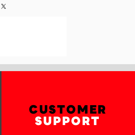
und or exchange policy is a great
our shipping methods,
and reassure your customers that
 Providing straightforward
onfidence.
ur shipping policy is a great way
reassure your customers that they
th confidence.
CUSTOMER
SUPPORT