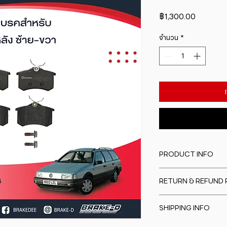
ราคา
฿1,300.00
จำนวน
*
PRODUCT INFO
I'm a product detail
RETURN & REFUND 
information about y
material, care and cl
I�m a Return and Re
great space to writ
SHIPPING INFO
to let your custome
special and how yo
are dissatisfied wit
this item.
I'm a shipping polic