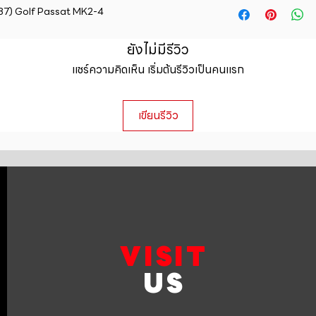
straightforward ref
B7) Golf Passat MK2-4
information about y
way to build trust 
packaging and cost.
they can buy with c
information about yo
ยังไม่มีรีวิว
to build trust and 
แชร์ความคิดเห็น เริ่มต้นรีวิวเป็นคนแรก
can buy from you wi
เขียนรีวิว
VISIT
US