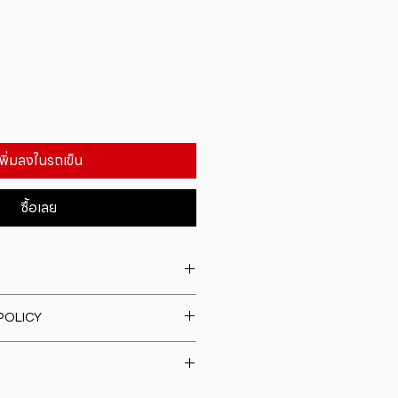
เพิ่มลงในรถเข็น
ซื้อเลย
. I'm a great place to add more
POLICY
our product such as sizing,
eaning instructions. This is also a
fund policy. I�m a great place
e what makes this product
rs know what to do in case they
ur customers can benefit from
h their purchase. Having a
y. I'm a great place to add more