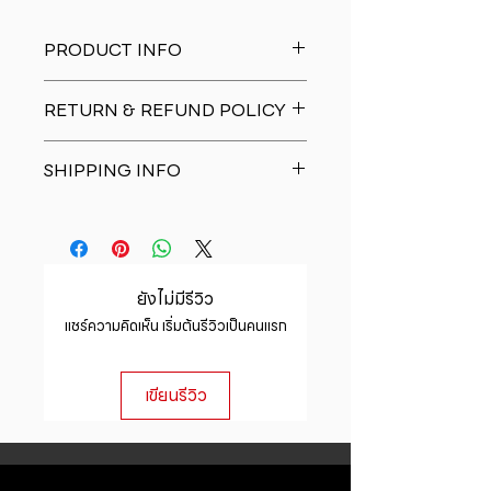
PRODUCT INFO
I'm a product detail. I'm a great
RETURN & REFUND POLICY
place to add more information
about your product such as sizing,
I�m a Return and Refund policy.
material, care and cleaning
SHIPPING INFO
I�m a great place to let your
instructions. This is also a great
customers know what to do in case
space to write what makes this
I'm a shipping policy. I'm a great
they are dissatisfied with their
product special and how your
place to add more information
purchase. Having a straightforward
customers can benefit from this
about your shipping methods,
refund or exchange policy is a
item.
packaging and cost. Providing
great way to build trust and
ยังไม่มีรีวิว
straightforward information about
reassure your customers that they
แชร์ความคิดเห็น เริ่มต้นรีวิวเป็นคนแรก
your shipping policy is a great way
can buy with confidence.
to build trust and reassure your
customers that they can buy from
เขียนรีวิว
you with confidence.