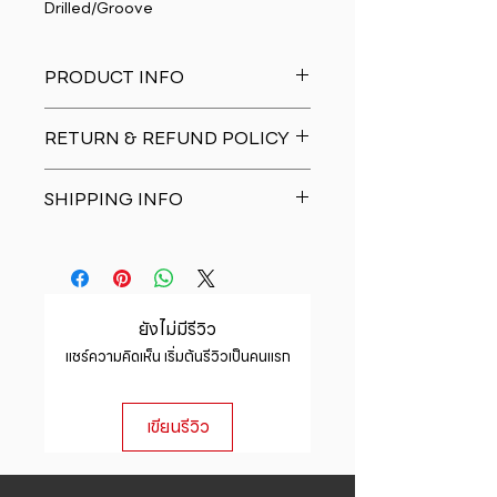
Drilled/Groove
PRODUCT INFO
I'm a product detail. I'm a great
RETURN & REFUND POLICY
place to add more information
about your product such as sizing,
I�m a Return and Refund policy.
material, care and cleaning
SHIPPING INFO
I�m a great place to let your
instructions. This is also a great
customers know what to do in case
space to write what makes this
I'm a shipping policy. I'm a great
they are dissatisfied with their
product special and how your
place to add more information
purchase. Having a straightforward
customers can benefit from this
about your shipping methods,
refund or exchange policy is a
item.
packaging and cost. Providing
great way to build trust and
ยังไม่มีรีวิว
straightforward information about
reassure your customers that they
แชร์ความคิดเห็น เริ่มต้นรีวิวเป็นคนแรก
your shipping policy is a great way
can buy with confidence.
to build trust and reassure your
customers that they can buy from
เขียนรีวิว
you with confidence.