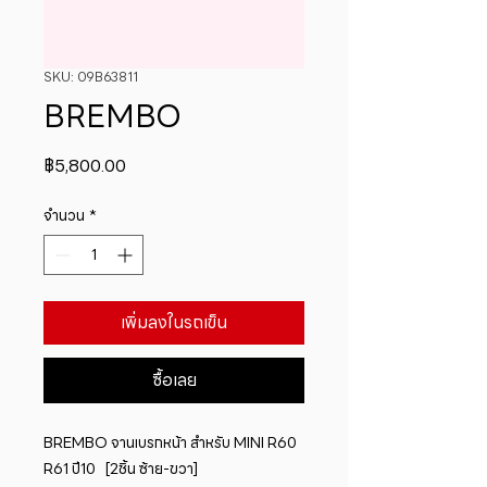
SKU: 09B63811
BREMBO
ราคา
฿5,800.00
จำนวน
*
เพิ่มลงในรถเข็น
ซื้อเลย
BREMBO จานเบรกหน้า สำหรับ MINI R60 
R61 ปี10   [2ชิ้น ซ้าย-ขวา]