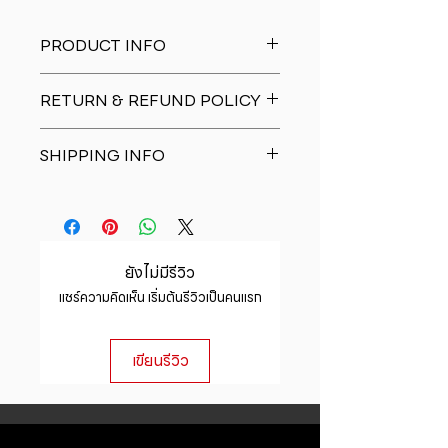
PRODUCT INFO
I'm a product detail. I'm a great
RETURN & REFUND POLICY
place to add more information
about your product such as sizing,
I�m a Return and Refund policy.
material, care and cleaning
SHIPPING INFO
I�m a great place to let your
instructions. This is also a great
customers know what to do in case
space to write what makes this
I'm a shipping policy. I'm a great
they are dissatisfied with their
product special and how your
place to add more information
purchase. Having a straightforward
customers can benefit from this
about your shipping methods,
refund or exchange policy is a
item.
packaging and cost. Providing
great way to build trust and
ยังไม่มีรีวิว
straightforward information about
reassure your customers that they
แชร์ความคิดเห็น เริ่มต้นรีวิวเป็นคนแรก
your shipping policy is a great way
can buy with confidence.
to build trust and reassure your
customers that they can buy from
เขียนรีวิว
you with confidence.