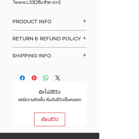
Teana L33[2ชิ้น ซ้าย-ขวา]
PRODUCT INFO
I'm a product detail. I'm a great
RETURN & REFUND POLICY
place to add more information
about your product such as sizing,
I�m a Return and Refund policy.
material, care and cleaning
SHIPPING INFO
I�m a great place to let your
instructions. This is also a great
customers know what to do in case
space to write what makes this
I'm a shipping policy. I'm a great
they are dissatisfied with their
product special and how your
place to add more information
purchase. Having a straightforward
customers can benefit from this
about your shipping methods,
refund or exchange policy is a
item.
packaging and cost. Providing
great way to build trust and
ยังไม่มีรีวิว
straightforward information about
reassure your customers that they
แชร์ความคิดเห็น เริ่มต้นรีวิวเป็นคนแรก
your shipping policy is a great way
can buy with confidence.
to build trust and reassure your
customers that they can buy from
เขียนรีวิว
you with confidence.