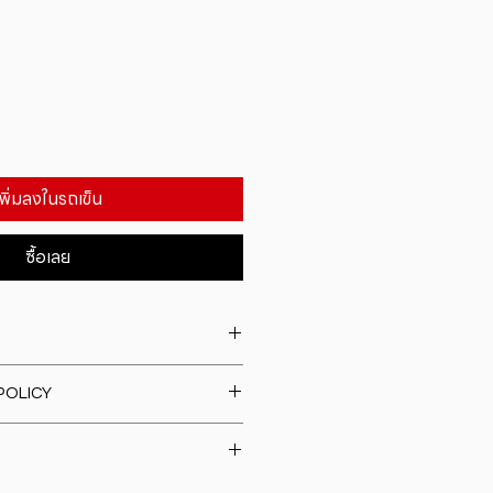
เพิ่มลงในรถเข็น
ซื้อเลย
. I'm a great place to add more
POLICY
our product such as sizing,
eaning instructions. This is also a
fund policy. I�m a great place
e what makes this product
rs know what to do in case they
ur customers can benefit from
h their purchase. Having a
y. I'm a great place to add more