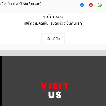
straightforward ref
30) 4 (F32)[2ชิ้น ซ้าย-ขวา]
information about y
way to build trust 
packaging and cost.
they can buy with c
information about yo
ยังไม่มีรีวิว
to build trust and 
แชร์ความคิดเห็น เริ่มต้นรีวิวเป็นคนแรก
can buy from you wi
เขียนรีวิว
VISIT
US