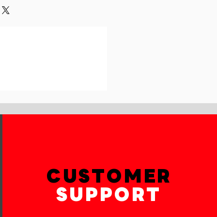
und or exchange policy is a great
our shipping methods,
and reassure your customers that
 Providing straightforward
onfidence.
ur shipping policy is a great way
reassure your customers that they
th confidence.
CUSTOMER
SUPPORT