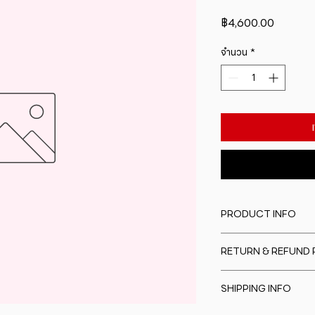
ราคา
฿4,600.00
จำนวน
*
PRODUCT INFO
I'm a product detail
RETURN & REFUND 
information about y
material, care and cl
I�m a Return and Re
great space to writ
SHIPPING INFO
to let your custome
special and how yo
are dissatisfied wit
this item.
I'm a shipping polic