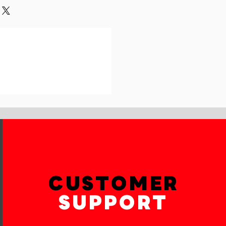
und or exchange policy is a great
our shipping methods,
and reassure your customers that
 Providing straightforward
onfidence.
ur shipping policy is a great way
reassure your customers that they
th confidence.
CUSTOMER
SUPPORT