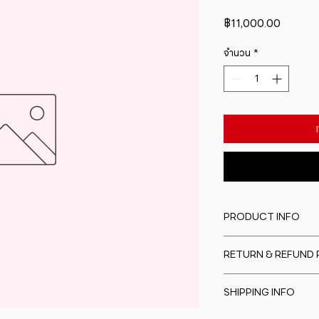
ราคา
฿11,000.00
จำนวน
*
PRODUCT INFO
I'm a product detail
RETURN & REFUND 
information about y
material, care and cl
I�m a Return and Re
great space to writ
SHIPPING INFO
to let your custome
special and how yo
are dissatisfied wit
this item.
I'm a shipping polic