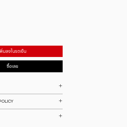
เพิ่มลงในรถเข็น
ซื้อเลย
. I'm a great place to add more
POLICY
our product such as sizing,
eaning instructions. This is also a
fund policy. I�m a great place
e what makes this product
rs know what to do in case they
ur customers can benefit from
h their purchase. Having a
y. I'm a great place to add more