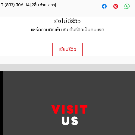
straightforward ref
(8J3) ปี06-14 [2ชิ้น ซ้าย-ขวา]
information about y
way to build trust 
packaging and cost.
they can buy with c
information about yo
ยังไม่มีรีวิว
to build trust and 
แชร์ความคิดเห็น เริ่มต้นรีวิวเป็นคนแรก
can buy from you wi
เขียนรีวิว
VISIT
US