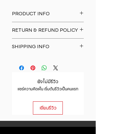
PRODUCT INFO
I'm a product detail. I'm a great
RETURN & REFUND POLICY
place to add more information
about your product such as sizing,
I�m a Return and Refund policy.
material, care and cleaning
SHIPPING INFO
I�m a great place to let your
instructions. This is also a great
customers know what to do in case
space to write what makes this
I'm a shipping policy. I'm a great
they are dissatisfied with their
product special and how your
place to add more information
purchase. Having a straightforward
customers can benefit from this
about your shipping methods,
refund or exchange policy is a
item.
packaging and cost. Providing
great way to build trust and
ยังไม่มีรีวิว
straightforward information about
reassure your customers that they
แชร์ความคิดเห็น เริ่มต้นรีวิวเป็นคนแรก
your shipping policy is a great way
can buy with confidence.
to build trust and reassure your
customers that they can buy from
เขียนรีวิว
you with confidence.