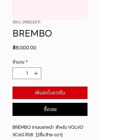
SKU: 09B02511
BREMBO
ราคา
฿8,000.00
จำนวน
*
เพิ่มลงในรถเข็น
ซื้อเลย
BREMBO จานเบรกหน้า  สำหรับ VOLVO  
XC60 ปี08   [2ชิ้น ซ้าย-ขวา]