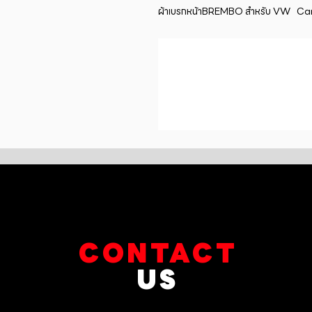
ผ้าเบรกหน้าBREMBO สำหรับ VW   C
CONTACT
US