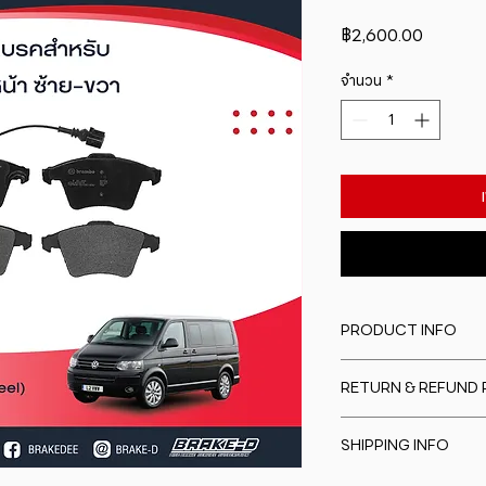
ราคา
฿2,600.00
จำนวน
*
PRODUCT INFO
I'm a product detail
RETURN & REFUND 
information about y
material, care and cl
I�m a Return and Re
great space to writ
SHIPPING INFO
to let your custome
special and how yo
are dissatisfied wit
this item.
I'm a shipping polic