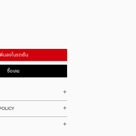
เพิ่มลงในรถเข็น
ซื้อเลย
. I'm a great place to add more
POLICY
our product such as sizing,
eaning instructions. This is also a
fund policy. I�m a great place
e what makes this product
rs know what to do in case they
ur customers can benefit from
h their purchase. Having a
y. I'm a great place to add more