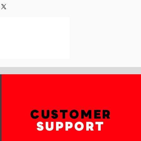
und or exchange policy is a great
our shipping methods,
and reassure your customers that
 Providing straightforward
onfidence.
ur shipping policy is a great way
reassure your customers that they
th confidence.
CUSTOMER
SUPPORT