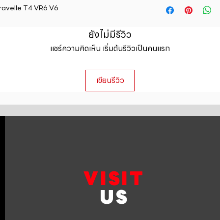
straightforward ref
aravelle T4 VR6 V6
information about y
way to build trust 
packaging and cost.
they can buy with c
information about yo
ยังไม่มีรีวิว
to build trust and 
แชร์ความคิดเห็น เริ่มต้นรีวิวเป็นคนแรก
can buy from you wi
เขียนรีวิว
VISIT
US