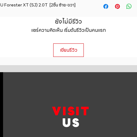
straightforward ref
orester XT (SJ) 2.0T  [2ชิ้น ซ้าย-ขวา]
information about y
way to build trust 
packaging and cost.
they can buy with c
information about yo
ยังไม่มีรีวิว
to build trust and 
แชร์ความคิดเห็น เริ่มต้นรีวิวเป็นคนแรก
can buy from you wi
เขียนรีวิว
VISIT
US