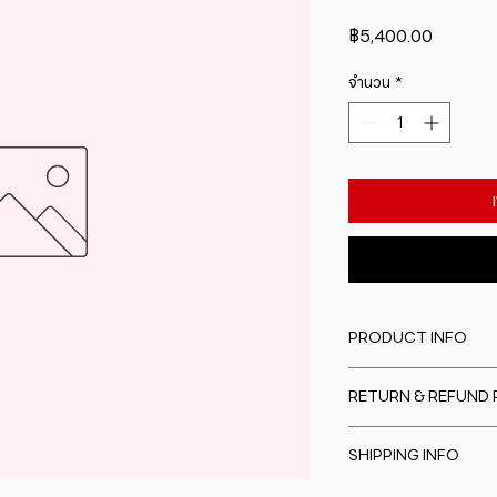
ราคา
฿5,400.00
จำนวน
*
PRODUCT INFO
I'm a product detail
RETURN & REFUND 
information about y
material, care and cl
I�m a Return and Re
great space to writ
SHIPPING INFO
to let your custome
special and how yo
are dissatisfied wit
this item.
I'm a shipping polic