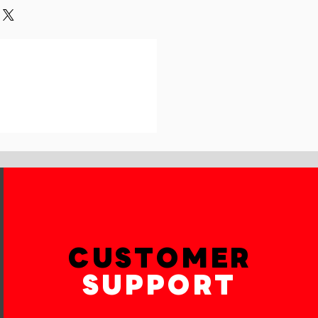
und or exchange policy is a great
our shipping methods,
and reassure your customers that
 Providing straightforward
onfidence.
ur shipping policy is a great way
reassure your customers that they
th confidence.
CUSTOMER
SUPPORT