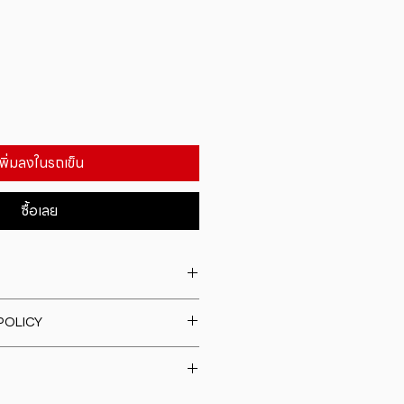
เพิ่มลงในรถเข็น
ซื้อเลย
. I'm a great place to add more
POLICY
our product such as sizing,
eaning instructions. This is also a
fund policy. I�m a great place
e what makes this product
rs know what to do in case they
ur customers can benefit from
h their purchase. Having a
y. I'm a great place to add more