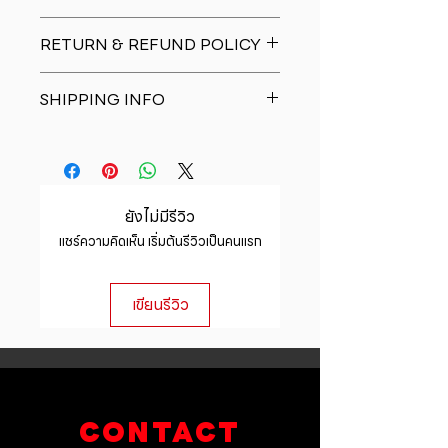
I'm a product detail. I'm a great
RETURN & REFUND POLICY
place to add more information
about your product such as sizing,
I�m a Return and Refund policy.
material, care and cleaning
SHIPPING INFO
I�m a great place to let your
instructions. This is also a great
customers know what to do in case
space to write what makes this
I'm a shipping policy. I'm a great
they are dissatisfied with their
product special and how your
place to add more information
purchase. Having a straightforward
customers can benefit from this
about your shipping methods,
refund or exchange policy is a
item.
packaging and cost. Providing
great way to build trust and
ยังไม่มีรีวิว
straightforward information about
reassure your customers that they
แชร์ความคิดเห็น เริ่มต้นรีวิวเป็นคนแรก
your shipping policy is a great way
can buy with confidence.
to build trust and reassure your
customers that they can buy from
เขียนรีวิว
you with confidence.
CONTACT