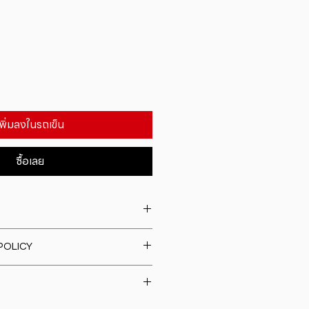
เพิ่มลงในรถเข็น
ซื้อเลย
. I'm a great place to add more
POLICY
our product such as sizing,
eaning instructions. This is also a
fund policy. I�m a great place
e what makes this product
rs know what to do in case they
ur customers can benefit from
h their purchase. Having a
y. I'm a great place to add more