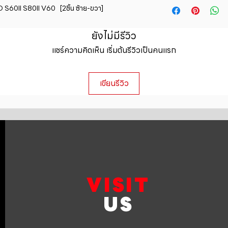
straightforward ref
60II S80II V60   [2ชิ้น ซ้าย-ขวา]
information about y
way to build trust 
packaging and cost.
they can buy with c
information about yo
ยังไม่มีรีวิว
to build trust and 
แชร์ความคิดเห็น เริ่มต้นรีวิวเป็นคนแรก
can buy from you wi
เขียนรีวิว
VISIT
US