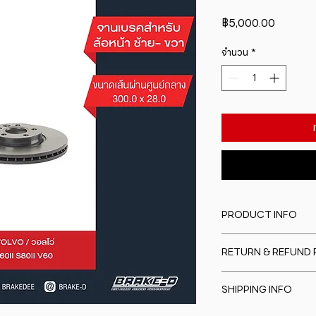
ราคา
฿5,000.00
จำนวน
*
PRODUCT INFO
I'm a product detail
RETURN & REFUND 
information about y
material, care and cl
I�m a Return and Re
great space to writ
SHIPPING INFO
to let your custome
special and how yo
are dissatisfied wit
this item.
I'm a shipping polic