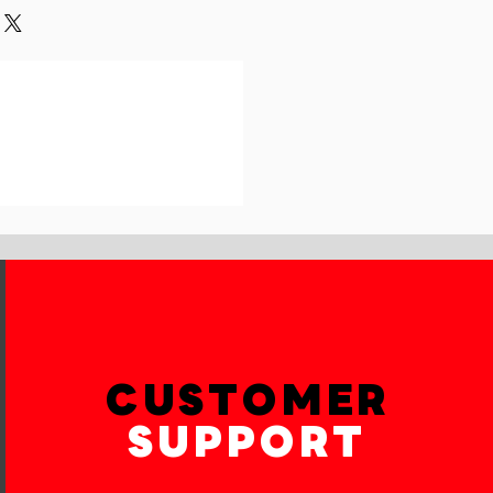
und or exchange policy is a great
our shipping methods,
and reassure your customers that
 Providing straightforward
onfidence.
ur shipping policy is a great way
reassure your customers that they
th confidence.
CUSTOMER
SUPPORT