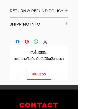
I'm a product detail. I'm a great
RETURN & REFUND POLICY
place to add more information
about your product such as sizing,
I�m a Return and Refund policy.
material, care and cleaning
SHIPPING INFO
I�m a great place to let your
instructions. This is also a great
customers know what to do in case
space to write what makes this
I'm a shipping policy. I'm a great
they are dissatisfied with their
product special and how your
place to add more information
purchase. Having a straightforward
customers can benefit from this
about your shipping methods,
refund or exchange policy is a
item.
packaging and cost. Providing
great way to build trust and
ยังไม่มีรีวิว
straightforward information about
reassure your customers that they
แชร์ความคิดเห็น เริ่มต้นรีวิวเป็นคนแรก
your shipping policy is a great way
can buy with confidence.
to build trust and reassure your
customers that they can buy from
เขียนรีวิว
you with confidence.
CONTACT