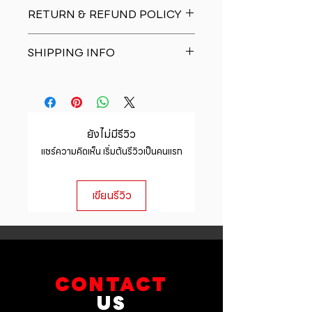
I'm a product detail. I'm a great
RETURN & REFUND POLICY
place to add more information
about your product such as sizing,
I�m a Return and Refund policy.
material, care and cleaning
SHIPPING INFO
I�m a great place to let your
instructions. This is also a great
customers know what to do in case
space to write what makes this
I'm a shipping policy. I'm a great
they are dissatisfied with their
product special and how your
place to add more information
purchase. Having a straightforward
customers can benefit from this
about your shipping methods,
refund or exchange policy is a
item.
packaging and cost. Providing
great way to build trust and
ยังไม่มีรีวิว
straightforward information about
reassure your customers that they
แชร์ความคิดเห็น เริ่มต้นรีวิวเป็นคนแรก
your shipping policy is a great way
can buy with confidence.
to build trust and reassure your
customers that they can buy from
เขียนรีวิว
you with confidence.
CONTACT
US