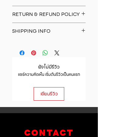
I'm a product detail. I'm a great
RETURN & REFUND POLICY
place to add more information
about your product such as sizing,
I�m a Return and Refund policy.
material, care and cleaning
SHIPPING INFO
I�m a great place to let your
instructions. This is also a great
customers know what to do in case
space to write what makes this
I'm a shipping policy. I'm a great
they are dissatisfied with their
product special and how your
place to add more information
purchase. Having a straightforward
customers can benefit from this
about your shipping methods,
refund or exchange policy is a
item.
packaging and cost. Providing
great way to build trust and
ยังไม่มีรีวิว
straightforward information about
reassure your customers that they
แชร์ความคิดเห็น เริ่มต้นรีวิวเป็นคนแรก
your shipping policy is a great way
can buy with confidence.
to build trust and reassure your
customers that they can buy from
เขียนรีวิว
you with confidence.
CONTACT