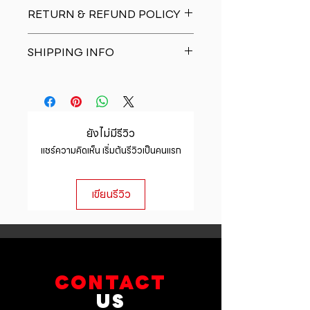
I'm a product detail. I'm a great
RETURN & REFUND POLICY
place to add more information
about your product such as sizing,
I�m a Return and Refund policy.
material, care and cleaning
SHIPPING INFO
I�m a great place to let your
instructions. This is also a great
customers know what to do in case
space to write what makes this
I'm a shipping policy. I'm a great
they are dissatisfied with their
product special and how your
place to add more information
purchase. Having a straightforward
customers can benefit from this
about your shipping methods,
refund or exchange policy is a
item.
packaging and cost. Providing
great way to build trust and
ยังไม่มีรีวิว
straightforward information about
reassure your customers that they
แชร์ความคิดเห็น เริ่มต้นรีวิวเป็นคนแรก
your shipping policy is a great way
can buy with confidence.
to build trust and reassure your
customers that they can buy from
เขียนรีวิว
you with confidence.
CONTACT
US