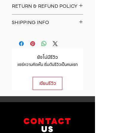
I'm a product detail. I'm a great
RETURN & REFUND POLICY
place to add more information
about your product such as sizing,
I�m a Return and Refund policy.
material, care and cleaning
SHIPPING INFO
I�m a great place to let your
instructions. This is also a great
customers know what to do in case
space to write what makes this
I'm a shipping policy. I'm a great
they are dissatisfied with their
product special and how your
place to add more information
purchase. Having a straightforward
customers can benefit from this
about your shipping methods,
refund or exchange policy is a
item.
packaging and cost. Providing
great way to build trust and
ยังไม่มีรีวิว
straightforward information about
reassure your customers that they
แชร์ความคิดเห็น เริ่มต้นรีวิวเป็นคนแรก
your shipping policy is a great way
can buy with confidence.
to build trust and reassure your
customers that they can buy from
เขียนรีวิว
you with confidence.
CONTACT
US