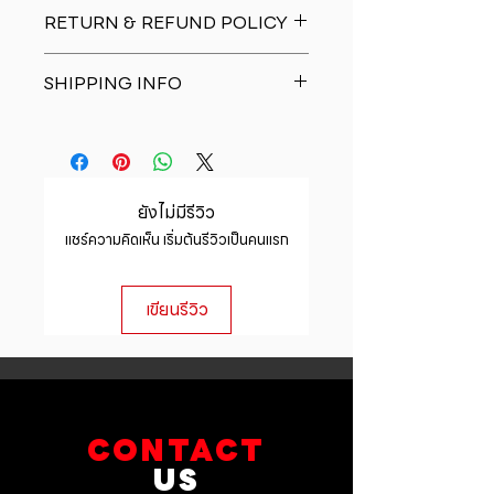
I'm a product detail. I'm a great
RETURN & REFUND POLICY
place to add more information
about your product such as sizing,
I�m a Return and Refund policy.
material, care and cleaning
SHIPPING INFO
I�m a great place to let your
instructions. This is also a great
customers know what to do in case
space to write what makes this
I'm a shipping policy. I'm a great
they are dissatisfied with their
product special and how your
place to add more information
purchase. Having a straightforward
customers can benefit from this
about your shipping methods,
refund or exchange policy is a
item.
packaging and cost. Providing
great way to build trust and
ยังไม่มีรีวิว
straightforward information about
reassure your customers that they
แชร์ความคิดเห็น เริ่มต้นรีวิวเป็นคนแรก
your shipping policy is a great way
can buy with confidence.
to build trust and reassure your
customers that they can buy from
เขียนรีวิว
you with confidence.
CONTACT
US