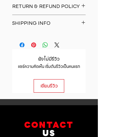
I'm a product detail. I'm a great
RETURN & REFUND POLICY
place to add more information
about your product such as sizing,
I�m a Return and Refund policy.
material, care and cleaning
SHIPPING INFO
I�m a great place to let your
instructions. This is also a great
customers know what to do in case
space to write what makes this
I'm a shipping policy. I'm a great
they are dissatisfied with their
product special and how your
place to add more information
purchase. Having a straightforward
customers can benefit from this
about your shipping methods,
refund or exchange policy is a
item.
packaging and cost. Providing
great way to build trust and
ยังไม่มีรีวิว
straightforward information about
reassure your customers that they
แชร์ความคิดเห็น เริ่มต้นรีวิวเป็นคนแรก
your shipping policy is a great way
can buy with confidence.
to build trust and reassure your
customers that they can buy from
เขียนรีวิว
you with confidence.
CONTACT
US