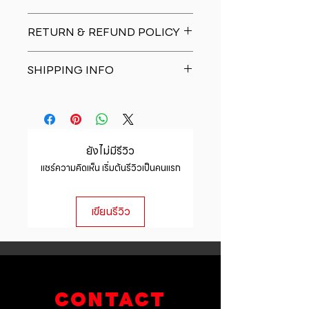
I'm a product detail. I'm a great
RETURN & REFUND POLICY
place to add more information
about your product such as sizing,
I�m a Return and Refund policy.
material, care and cleaning
SHIPPING INFO
I�m a great place to let your
instructions. This is also a great
customers know what to do in case
space to write what makes this
I'm a shipping policy. I'm a great
they are dissatisfied with their
product special and how your
place to add more information
purchase. Having a straightforward
customers can benefit from this
about your shipping methods,
refund or exchange policy is a
item.
packaging and cost. Providing
great way to build trust and
ยังไม่มีรีวิว
straightforward information about
reassure your customers that they
แชร์ความคิดเห็น เริ่มต้นรีวิวเป็นคนแรก
your shipping policy is a great way
can buy with confidence.
to build trust and reassure your
customers that they can buy from
เขียนรีวิว
you with confidence.
CONTACT