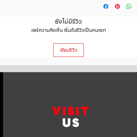
straightforward ref
information about y
way to build trust 
packaging and cost.
they can buy with c
information about yo
ยังไม่มีรีวิว
to build trust and 
แชร์ความคิดเห็น เริ่มต้นรีวิวเป็นคนแรก
can buy from you wi
เขียนรีวิว
VISIT
US