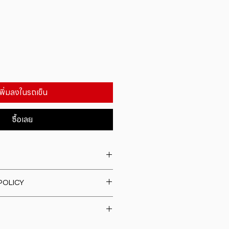
เพิ่มลงในรถเข็น
ซื้อเลย
. I'm a great place to add more
POLICY
our product such as sizing,
eaning instructions. This is also a
fund policy. I�m a great place
e what makes this product
rs know what to do in case they
ur customers can benefit from
h their purchase. Having a
y. I'm a great place to add more