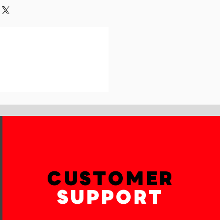
und or exchange policy is a great
our shipping methods,
and reassure your customers that
 Providing straightforward
onfidence.
ur shipping policy is a great way
reassure your customers that they
th confidence.
CUSTOMER
SUPPORT