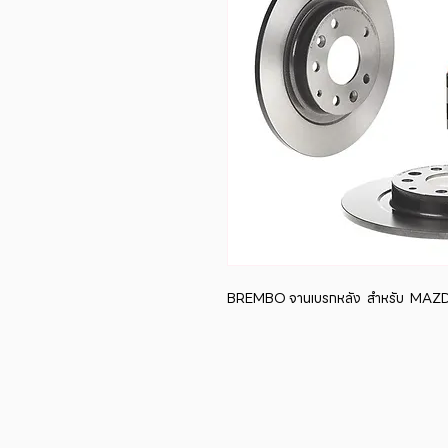
BREMBO จานเบรกหลัง  สำหรับ  MAZDA C