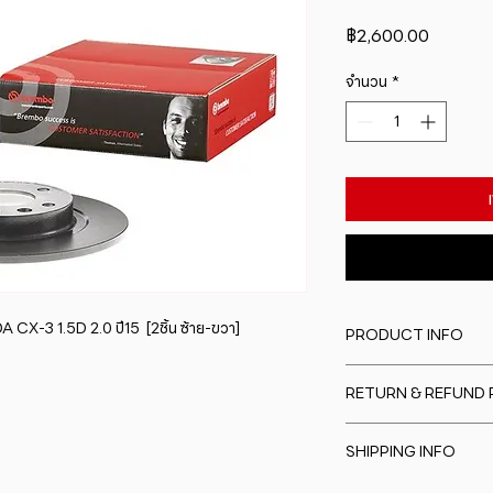
ราคา
฿2,600.00
จำนวน
*
X-3 1.5D 2.0 ปี15  [2ชิ้น ซ้าย-ขวา]
PRODUCT INFO
I'm a product detail
RETURN & REFUND 
information about y
material, care and cl
I�m a Return and Re
great space to writ
SHIPPING INFO
to let your custome
special and how yo
are dissatisfied wit
this item.
I'm a shipping polic