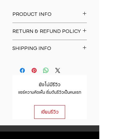
PRODUCT INFO
I'm a product detail. I'm a great
RETURN & REFUND POLICY
place to add more information
about your product such as sizing,
I�m a Return and Refund policy.
material, care and cleaning
SHIPPING INFO
I�m a great place to let your
instructions. This is also a great
customers know what to do in case
space to write what makes this
I'm a shipping policy. I'm a great
they are dissatisfied with their
product special and how your
place to add more information
purchase. Having a straightforward
customers can benefit from this
about your shipping methods,
refund or exchange policy is a
item.
packaging and cost. Providing
great way to build trust and
ยังไม่มีรีวิว
straightforward information about
reassure your customers that they
แชร์ความคิดเห็น เริ่มต้นรีวิวเป็นคนแรก
your shipping policy is a great way
can buy with confidence.
to build trust and reassure your
customers that they can buy from
เขียนรีวิว
you with confidence.