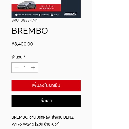
SKU: 08B34741
BREMBO
ราคา
฿3,400.00
จำนวน
*
เพิ่มลงในรถเข็น
ซื้อเลย
BREMBO จานเบรกหลัง  สำหรับ BENZ  
W176 W246 [2ชิ้น ซ้าย-ขวา]