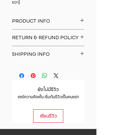
ขวา]
PRODUCT INFO
I'm a product detail. I'm a great
RETURN & REFUND POLICY
place to add more information
about your product such as sizing,
I�m a Return and Refund policy.
material, care and cleaning
SHIPPING INFO
I�m a great place to let your
instructions. This is also a great
customers know what to do in case
space to write what makes this
I'm a shipping policy. I'm a great
they are dissatisfied with their
product special and how your
place to add more information
purchase. Having a straightforward
customers can benefit from this
about your shipping methods,
refund or exchange policy is a
item.
packaging and cost. Providing
great way to build trust and
ยังไม่มีรีวิว
straightforward information about
reassure your customers that they
แชร์ความคิดเห็น เริ่มต้นรีวิวเป็นคนแรก
your shipping policy is a great way
can buy with confidence.
to build trust and reassure your
customers that they can buy from
เขียนรีวิว
you with confidence.