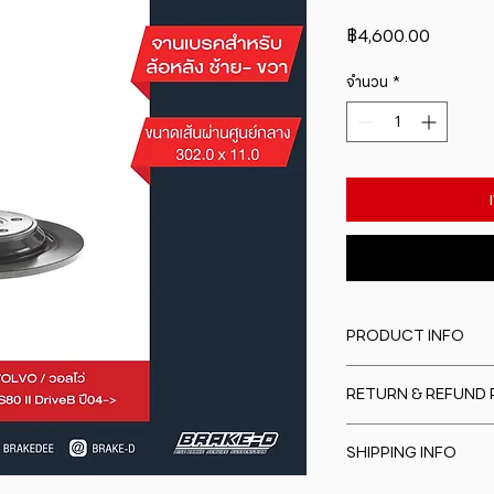
ราคา
฿4,600.00
จำนวน
*
PRODUCT INFO
I'm a product detail
RETURN & REFUND 
information about y
material, care and cl
I�m a Return and Re
great space to writ
SHIPPING INFO
to let your custome
special and how yo
are dissatisfied wit
this item.
I'm a shipping polic