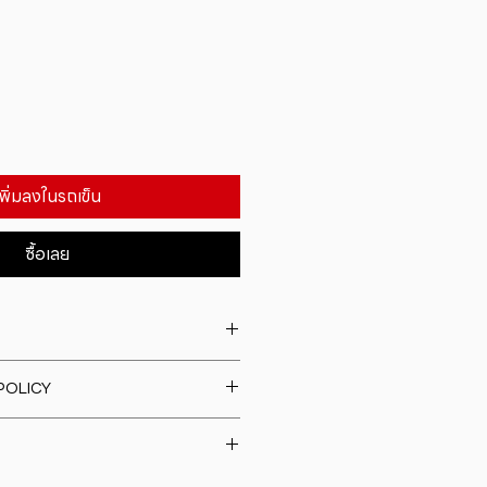
เพิ่มลงในรถเข็น
ซื้อเลย
. I'm a great place to add more
POLICY
our product such as sizing,
eaning instructions. This is also a
fund policy. I�m a great place
e what makes this product
rs know what to do in case they
ur customers can benefit from
h their purchase. Having a
y. I'm a great place to add more