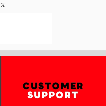
und or exchange policy is a great
our shipping methods,
and reassure your customers that
 Providing straightforward
onfidence.
ur shipping policy is a great way
reassure your customers that they
th confidence.
CUSTOMER
SUPPORT