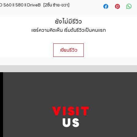
straightforward ref
0 II S80 II DriveB   [2ชิ้น ซ้าย-ขวา]
information about y
way to build trust 
packaging and cost.
they can buy with c
information about yo
ยังไม่มีรีวิว
to build trust and 
แชร์ความคิดเห็น เริ่มต้นรีวิวเป็นคนแรก
can buy from you wi
เขียนรีวิว
VISIT
US