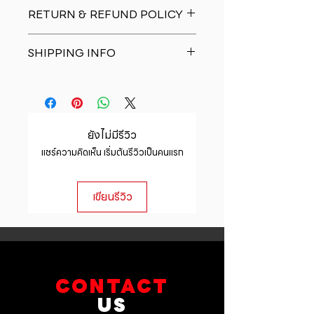
I'm a product detail. I'm a great
RETURN & REFUND POLICY
place to add more information
about your product such as sizing,
I�m a Return and Refund policy.
material, care and cleaning
SHIPPING INFO
I�m a great place to let your
instructions. This is also a great
customers know what to do in case
space to write what makes this
I'm a shipping policy. I'm a great
they are dissatisfied with their
product special and how your
place to add more information
purchase. Having a straightforward
customers can benefit from this
about your shipping methods,
refund or exchange policy is a
item.
packaging and cost. Providing
great way to build trust and
ยังไม่มีรีวิว
straightforward information about
reassure your customers that they
แชร์ความคิดเห็น เริ่มต้นรีวิวเป็นคนแรก
your shipping policy is a great way
can buy with confidence.
to build trust and reassure your
customers that they can buy from
เขียนรีวิว
you with confidence.
CONTACT
US