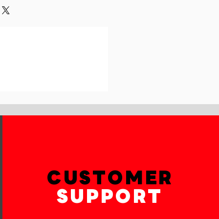
und or exchange policy is a great
our shipping methods,
and reassure your customers that
 Providing straightforward
onfidence.
ur shipping policy is a great way
reassure your customers that they
th confidence.
CUSTOMER
SUPPORT