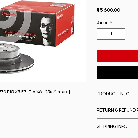
ราคา
฿5,600.00
จำนวน
*
F15 X5 E71 F16 X6  [2ชิ้น ซ้าย-ขวา]
PRODUCT INFO
I'm a product detail
RETURN & REFUND 
information about y
material, care and cl
I�m a Return and Re
great space to writ
SHIPPING INFO
to let your custome
special and how yo
are dissatisfied wit
this item.
I'm a shipping polic