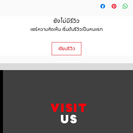
straightforward ref
information about y
way to build trust 
packaging and cost.
they can buy with c
information about yo
ยังไม่มีรีวิว
to build trust and 
แชร์ความคิดเห็น เริ่มต้นรีวิวเป็นคนแรก
can buy from you wi
เขียนรีวิว
VISIT
US