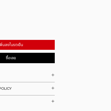
เพิ่มลงในรถเข็น
ซื้อเลย
. I'm a great place to add more
POLICY
our product such as sizing,
eaning instructions. This is also a
fund policy. I�m a great place
e what makes this product
rs know what to do in case they
ur customers can benefit from
h their purchase. Having a
y. I'm a great place to add more