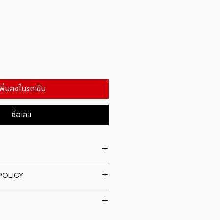
เพิ่มลงในรถเข็น
ซื้อเลย
. I'm a great place to add more
POLICY
our product such as sizing,
eaning instructions. This is also a
fund policy. I�m a great place
e what makes this product
rs know what to do in case they
ur customers can benefit from
h their purchase. Having a
y. I'm a great place to add more