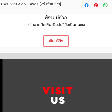
straightforward ref
S60 V70 R 2.5 T AWD  [2ชิ้น ซ้าย-ขวา]
information about y
way to build trust 
packaging and cost.
they can buy with c
information about yo
ยังไม่มีรีวิว
to build trust and 
แชร์ความคิดเห็น เริ่มต้นรีวิวเป็นคนแรก
can buy from you wi
เขียนรีวิว
VISIT
US