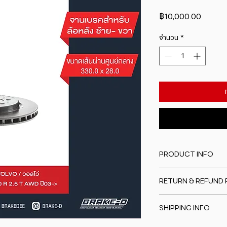
ราคา
฿10,000.00
จำนวน
*
PRODUCT INFO
I'm a product detail
RETURN & REFUND 
information about y
material, care and cl
I�m a Return and Re
great space to writ
SHIPPING INFO
to let your custome
special and how yo
are dissatisfied wit
this item.
I'm a shipping polic