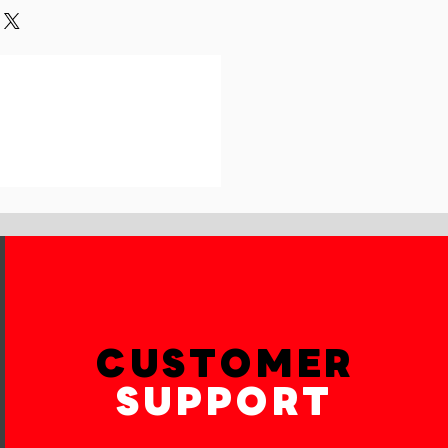
und or exchange policy is a great
our shipping methods,
and reassure your customers that
 Providing straightforward
onfidence.
ur shipping policy is a great way
reassure your customers that they
th confidence.
CUSTOMER
SUPPORT