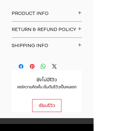
PRODUCT INFO
I'm a product detail. I'm a great
RETURN & REFUND POLICY
place to add more information
about your product such as sizing,
I�m a Return and Refund policy.
material, care and cleaning
SHIPPING INFO
I�m a great place to let your
instructions. This is also a great
customers know what to do in case
space to write what makes this
I'm a shipping policy. I'm a great
they are dissatisfied with their
product special and how your
place to add more information
purchase. Having a straightforward
customers can benefit from this
about your shipping methods,
refund or exchange policy is a
item.
packaging and cost. Providing
great way to build trust and
ยังไม่มีรีวิว
straightforward information about
reassure your customers that they
แชร์ความคิดเห็น เริ่มต้นรีวิวเป็นคนแรก
your shipping policy is a great way
can buy with confidence.
to build trust and reassure your
customers that they can buy from
เขียนรีวิว
you with confidence.