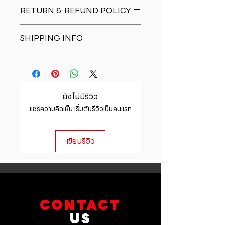
I'm a product detail. I'm a great
RETURN & REFUND POLICY
place to add more information
about your product such as sizing,
I�m a Return and Refund policy.
material, care and cleaning
SHIPPING INFO
I�m a great place to let your
instructions. This is also a great
customers know what to do in case
space to write what makes this
I'm a shipping policy. I'm a great
they are dissatisfied with their
product special and how your
place to add more information
purchase. Having a straightforward
customers can benefit from this
about your shipping methods,
refund or exchange policy is a
item.
packaging and cost. Providing
great way to build trust and
ยังไม่มีรีวิว
straightforward information about
reassure your customers that they
แชร์ความคิดเห็น เริ่มต้นรีวิวเป็นคนแรก
your shipping policy is a great way
can buy with confidence.
to build trust and reassure your
customers that they can buy from
เขียนรีวิว
you with confidence.
CONTACT
US