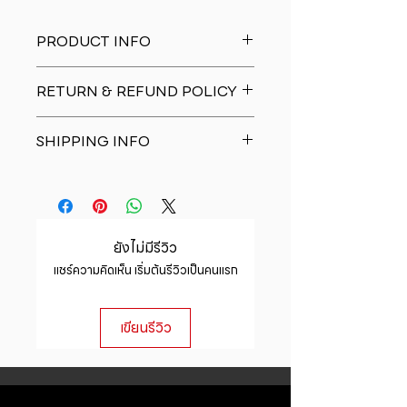
PRODUCT INFO
I'm a product detail. I'm a great
RETURN & REFUND POLICY
place to add more information
about your product such as sizing,
I�m a Return and Refund policy.
material, care and cleaning
SHIPPING INFO
I�m a great place to let your
instructions. This is also a great
customers know what to do in case
space to write what makes this
I'm a shipping policy. I'm a great
they are dissatisfied with their
product special and how your
place to add more information
purchase. Having a straightforward
customers can benefit from this
about your shipping methods,
refund or exchange policy is a
item.
packaging and cost. Providing
great way to build trust and
ยังไม่มีรีวิว
straightforward information about
reassure your customers that they
แชร์ความคิดเห็น เริ่มต้นรีวิวเป็นคนแรก
your shipping policy is a great way
can buy with confidence.
to build trust and reassure your
customers that they can buy from
เขียนรีวิว
you with confidence.