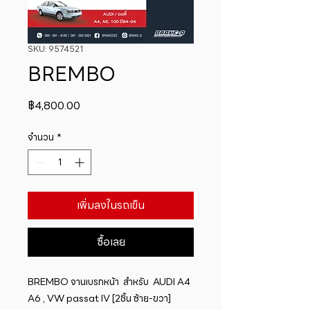
SKU: 9574521
BREMBO
ราคา
฿4,800.00
จำนวน
*
เพิ่มลงในรถเข็น
ซื้อเลย
BREMBO จานเบรกหน้า  สำหรับ  AUDI A4 
A6 , VW passat IV [2ชิ้น ซ้าย-ขวา]