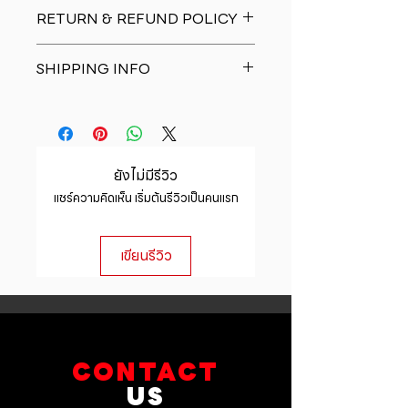
I'm a product detail. I'm a great
RETURN & REFUND POLICY
place to add more information
about your product such as sizing,
I�m a Return and Refund policy.
material, care and cleaning
SHIPPING INFO
I�m a great place to let your
instructions. This is also a great
customers know what to do in case
space to write what makes this
I'm a shipping policy. I'm a great
they are dissatisfied with their
product special and how your
place to add more information
purchase. Having a straightforward
customers can benefit from this
about your shipping methods,
refund or exchange policy is a
item.
packaging and cost. Providing
great way to build trust and
ยังไม่มีรีวิว
straightforward information about
reassure your customers that they
แชร์ความคิดเห็น เริ่มต้นรีวิวเป็นคนแรก
your shipping policy is a great way
can buy with confidence.
to build trust and reassure your
customers that they can buy from
เขียนรีวิว
you with confidence.
CONTACT
US