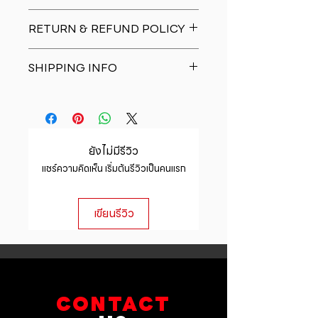
I'm a product detail. I'm a great
RETURN & REFUND POLICY
place to add more information
about your product such as sizing,
I�m a Return and Refund policy.
material, care and cleaning
SHIPPING INFO
I�m a great place to let your
instructions. This is also a great
customers know what to do in case
space to write what makes this
I'm a shipping policy. I'm a great
they are dissatisfied with their
product special and how your
place to add more information
purchase. Having a straightforward
customers can benefit from this
about your shipping methods,
refund or exchange policy is a
item.
packaging and cost. Providing
great way to build trust and
ยังไม่มีรีวิว
straightforward information about
reassure your customers that they
แชร์ความคิดเห็น เริ่มต้นรีวิวเป็นคนแรก
your shipping policy is a great way
can buy with confidence.
to build trust and reassure your
customers that they can buy from
เขียนรีวิว
you with confidence.
CONTACT