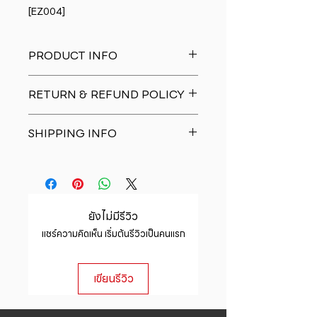
[EZ004]
PRODUCT INFO
I'm a product detail. I'm a great
RETURN & REFUND POLICY
place to add more information
about your product such as sizing,
I�m a Return and Refund policy.
material, care and cleaning
SHIPPING INFO
I�m a great place to let your
instructions. This is also a great
customers know what to do in case
space to write what makes this
I'm a shipping policy. I'm a great
they are dissatisfied with their
product special and how your
place to add more information
purchase. Having a straightforward
customers can benefit from this
about your shipping methods,
refund or exchange policy is a
item.
packaging and cost. Providing
great way to build trust and
ยังไม่มีรีวิว
straightforward information about
reassure your customers that they
แชร์ความคิดเห็น เริ่มต้นรีวิวเป็นคนแรก
your shipping policy is a great way
can buy with confidence.
to build trust and reassure your
customers that they can buy from
เขียนรีวิว
you with confidence.