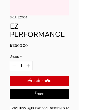
SKU: EZ004
EZ
PERFORMANCE
ราคา
฿7,500.00
จำนวน
*
เพิ่มลงในรถเข็น
ซื้อเลย
EZจานเบรกHighCarbonขนาด355หนา32 