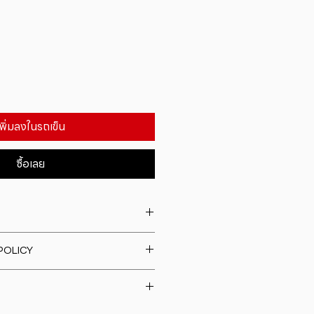
เพิ่มลงในรถเข็น
ซื้อเลย
. I'm a great place to add more
POLICY
our product such as sizing,
eaning instructions. This is also a
fund policy. I�m a great place
e what makes this product
rs know what to do in case they
ur customers can benefit from
h their purchase. Having a
y. I'm a great place to add more