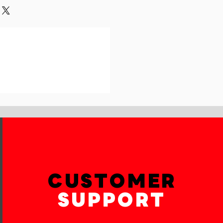
und or exchange policy is a great
our shipping methods,
and reassure your customers that
 Providing straightforward
onfidence.
ur shipping policy is a great way
reassure your customers that they
th confidence.
CUSTOMER
SUPPORT