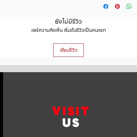
straightforward ref
information about y
way to build trust 
packaging and cost.
they can buy with c
information about yo
ยังไม่มีรีวิว
to build trust and 
แชร์ความคิดเห็น เริ่มต้นรีวิวเป็นคนแรก
can buy from you wi
เขียนรีวิว
VISIT
US