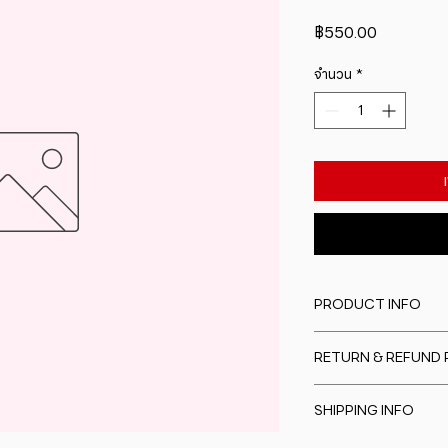
ราคา
฿550.00
จำนวน
*
PRODUCT INFO
I'm a product detail
RETURN & REFUND 
information about y
material, care and cl
I�m a Return and Re
great space to writ
SHIPPING INFO
to let your custome
special and how yo
are dissatisfied wit
this item.
I'm a shipping polic